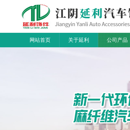
网站首页
网站首页
关于延利
关于延利
公司产品
公司产品
网站首页
关于延利
公司产品