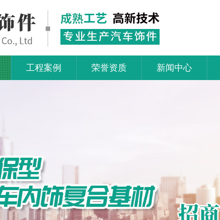
工程案例
工程案例
荣誉资质
荣誉资质
新闻中心
新闻中心
工程案例
荣誉资质
新闻中心